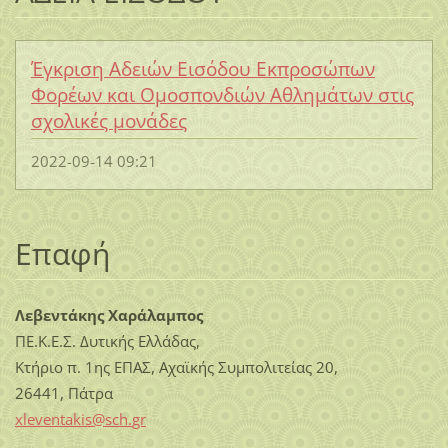
Έγκριση Αδειών Εισόδου Εκπροσώπων
Φορέων και Ομοσπονδιών Αθλημάτων στις
σχολικές μονάδες
2022-09-14 09:21
Επαφή
Λεβεντάκης Χαράλαμπος
ΠΕ.Κ.Ε.Σ. Δυτικής Ελλάδας,
Κτήριο π. 1ης ΕΠΑΣ, Αχαϊκής Συμπολιτείας 20,
26441, Πάτρα
xleventa
kis@sch.
gr