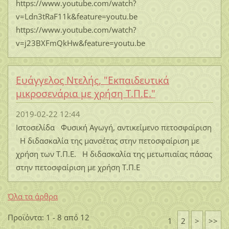
https://www.youtube.com/watch?
v=Ldn3tRaF11k&feature=youtu.be
https://www.youtube.com/watch?
v=j23BXFmQkHw&feature=youtu.be
Ευάγγελος Ντελής, "Εκπαιδευτικά
μικροσενάρια με χρήση Τ.Π.Ε."
2019-02-22 12:44
Ιστοσελίδα Φυσική Αγωγή, αντικείμενο πετοσφαίριση
Η διδασκαλία της μανσέτας στην πετοσφαίριση με
χρήση των Τ.Π.Ε. Η διδασκαλία της μετωπιαίας πάσας
στην πετοσφαίριση με χρήση Τ.Π.Ε
Όλα τα άρθρα
Προϊόντα: 1 - 8 από 12
1
2
>
>>