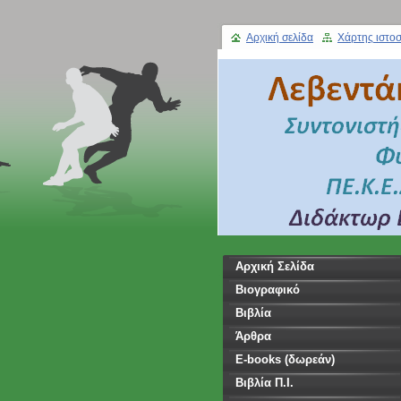
Αρχική σελίδα
Χάρτης ιστοσ
Αρχική Σελίδα
Βιογραφικό
Βιβλία
Άρθρα
E-books (δωρεάν)
Βιβλία Π.Ι.