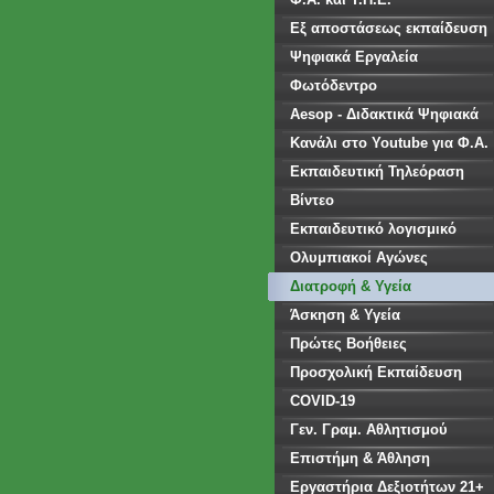
Εξ αποστάσεως εκπαίδευση
Ψηφιακά Εργαλεία
Φωτόδεντρο
Aesop - Διδακτικά Ψηφιακά
Σενάρια
Κανάλι στο Youtube για Φ.Α.
Εκπαιδευτική Τηλεόραση
Βίντεο
Εκπαιδευτικό λογισμικό
Ολυμπιακοί Αγώνες
Διατροφή & Υγεία
Άσκηση & Υγεία
Πρώτες Βοήθειες
Προσχολική Εκπαίδευση
COVID-19
Γεν. Γραμ. Αθλητισμού
Επιστήμη & Άθληση
Εργαστήρια Δεξιοτήτων 21+