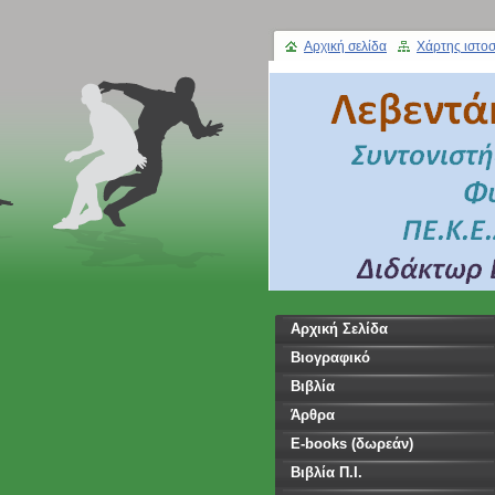
Αρχική σελίδα
Χάρτης ιστοσ
Αρχική Σελίδα
Βιογραφικό
Βιβλία
Άρθρα
E-books (δωρεάν)
Βιβλία Π.Ι.