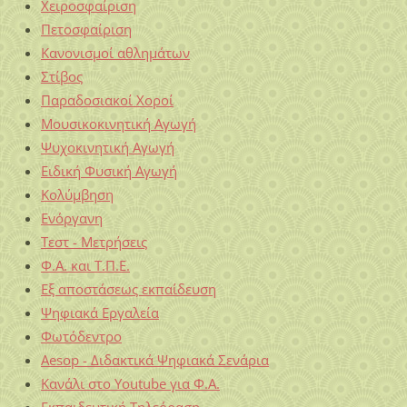
Χειροσφαίριση
Πετοσφαίριση
Κανονισμοί αθλημάτων
Στίβος
Παραδοσιακοί Χοροί
Μουσικοκινητική Αγωγή
Ψυχοκινητική Αγωγή
Ειδική Φυσική Αγωγή
Κολύμβηση
Ενόργανη
Τεστ - Μετρήσεις
Φ.Α. και Τ.Π.Ε.
Εξ αποστάσεως εκπαίδευση
Ψηφιακά Εργαλεία
Φωτόδεντρο
Aesop - Διδακτικά Ψηφιακά Σενάρια
Κανάλι στο Youtube για Φ.Α.
Εκπαιδευτική Τηλεόραση