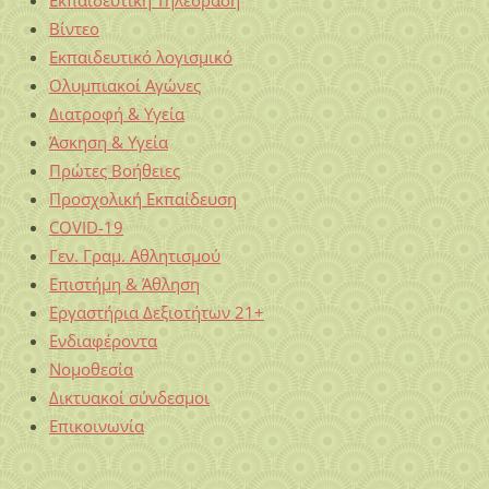
Βίντεο
Εκπαιδευτικό λογισμικό
Ολυμπιακοί Αγώνες
Διατροφή & Υγεία
Άσκηση & Υγεία
Πρώτες Βοήθειες
Προσχολική Εκπαίδευση
COVID-19
Γεν. Γραμ. Αθλητισμού
Επιστήμη & Άθληση
Εργαστήρια Δεξιοτήτων 21+
Ενδιαφέροντα
Νομοθεσία
Δικτυακοί σύνδεσμοι
Επικοινωνία